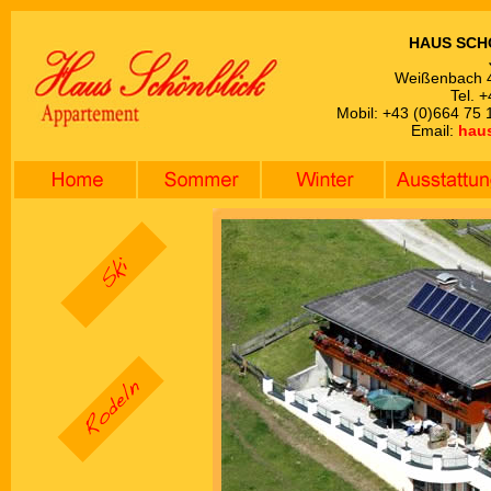
HAUS SCH
Weißenbach 4
Tel. 
Mobil: +43 (0)664 75 
Email:
hau